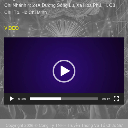
Chi Nhánh 4: 24A Đường Sông Lu, Xã Hoà Phú, H. Củ
Chi, Tp. Hồ Chí Minh
VIDEO
Trình
chơi
Video
00:00
00:12
Copyright 2026 © Công Ty TNHH Truyền Thông Và Tổ Chức Sự