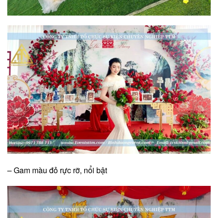
– Gam màu đỏ rực rỡ, nổi bật