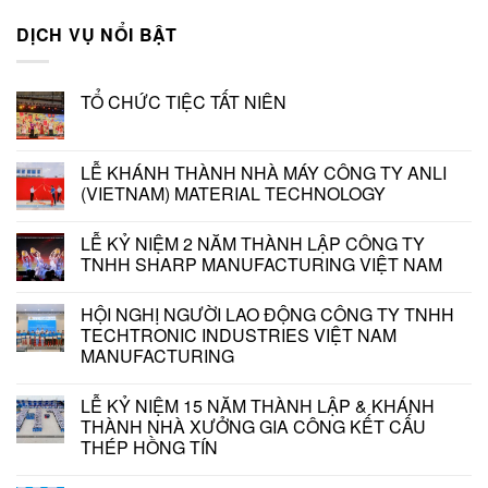
DỊCH VỤ NỔI BẬT
TỔ CHỨC TIỆC TẤT NIÊN
LỄ KHÁNH THÀNH NHÀ MÁY CÔNG TY ANLI
(VIETNAM) MATERIAL TECHNOLOGY
LỄ KỶ NIỆM 2 NĂM THÀNH LẬP CÔNG TY
TNHH SHARP MANUFACTURING VIỆT NAM
HỘI NGHỊ NGƯỜI LAO ĐỘNG CÔNG TY TNHH
TECHTRONIC INDUSTRIES VIỆT NAM
MANUFACTURING
LỄ KỶ NIỆM 15 NĂM THÀNH LẬP & KHÁNH
THÀNH NHÀ XƯỞNG GIA CÔNG KẾT CẤU
THÉP HỒNG TÍN