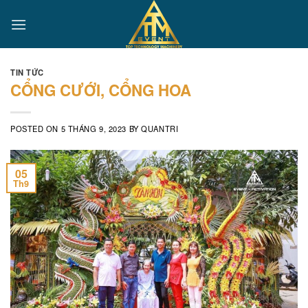
Skip
to
content
TIN TỨC
CỔNG CƯỚI, CỔNG HOA
POSTED ON
5 THÁNG 9, 2023
BY
QUANTRI
05
Th9