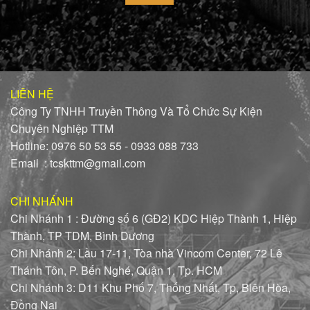
LIÊN HỆ
Công Ty TNHH Truyền Thông Và Tổ Chức Sự Kiện
Chuyên Nghiệp TTM
Hotline: 0976 50 53 55 - 0933 088 733
Email : tcskttm@gmail.com
CHI NHÁNH
Chi Nhánh 1 : Đường số 6 (GĐ2) KDC Hiệp Thành 1, Hiệp
Thành, TP TDM, Bình Dương
Chi Nhánh 2: Lầu 17-11, Tòa nhà Vincom Center, 72 Lê
Thánh Tôn, P. Bến Nghé, Quận 1, Tp. HCM
Chi Nhánh 3: D11 Khu Phố 7, Thống Nhất, Tp, Biên Hòa,
Đồng Nai