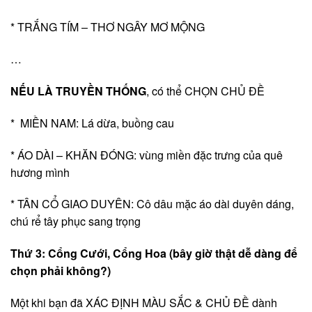
* TRẮNG TÍM – THƠ NGÂY MƠ MỘNG
…
NẾU LÀ TRUYỀN THỐNG
, có thể CHỌN CHỦ ĐỀ
* MIỀN NAM: Lá dừa, buồng cau
* ÁO DÀI – KHĂN ĐÓNG: vùng miền đặc trưng của quê
hương mình
* TÂN CỔ GIAO DUYÊN: Cô dâu mặc áo dài duyên dáng,
chú rể tây phục sang trọng
Thứ 3: Cổng Cưới, Cổng Hoa (bây giờ thật dễ dàng để
chọn phải không?)
Một khi bạn đã XÁC ĐỊNH MÀU SẮC & CHỦ ĐỀ dành