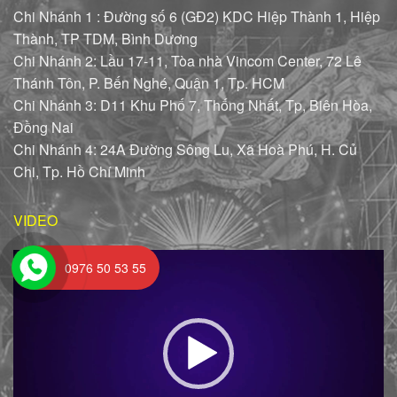
Chi Nhánh 1 : Đường số 6 (GĐ2) KDC Hiệp Thành 1, Hiệp
Thành, TP TDM, Bình Dương
Chi Nhánh 2: Lầu 17-11, Tòa nhà Vincom Center, 72 Lê
Thánh Tôn, P. Bến Nghé, Quận 1, Tp. HCM
Chi Nhánh 3: D11 Khu Phố 7, Thống Nhất, Tp, Biên Hòa,
Đồng Nai
Chi Nhánh 4: 24A Đường Sông Lu, Xã Hoà Phú, H. Củ
Chi, Tp. Hồ Chí Minh
VIDEO
Trình
0976 50 53 55
chơi
Video