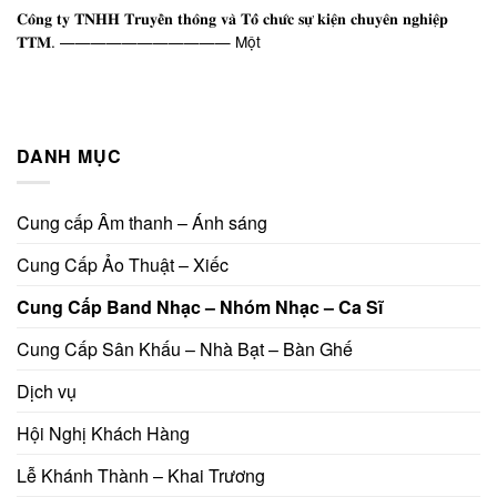
𝐂𝐨̂𝐧𝐠 𝐭𝐲 𝐓𝐍𝐇𝐇 𝐓𝐫𝐮𝐲𝐞̂̀𝐧 𝐭𝐡𝐨̂𝐧𝐠 𝐯𝐚̀ 𝐓𝐨̂̉ 𝐜𝐡𝐮̛́𝐜 𝐬𝐮̛̣ 𝐤𝐢𝐞̣̂𝐧 𝐜𝐡𝐮𝐲𝐞̂𝐧 𝐧𝐠𝐡𝐢𝐞̣̂𝐩
𝐓𝐓𝐌. ——————————— Một
DANH MỤC
Cung cấp Âm thanh – Ánh sáng
Cung Cấp Ảo Thuật – Xiếc
Cung Cấp Band Nhạc – Nhóm Nhạc – Ca Sĩ
Cung Cấp Sân Khấu – Nhà Bạt – Bàn Ghế
Dịch vụ
Hội Nghị Khách Hàng
Lễ Khánh Thành – Khai Trương