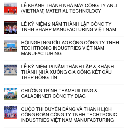
LỄ KHÁNH THÀNH NHÀ MÁY CÔNG TY ANLI
(VIETNAM) MATERIAL TECHNOLOGY
LỄ KỶ NIỆM 2 NĂM THÀNH LẬP CÔNG TY
TNHH SHARP MANUFACTURING VIỆT NAM
HỘI NGHỊ NGƯỜI LAO ĐỘNG CÔNG TY TNHH
TECHTRONIC INDUSTRIES VIỆT NAM
MANUFACTURING
LỄ KỶ NIỆM 15 NĂM THÀNH LẬP & KHÁNH
THÀNH NHÀ XƯỞNG GIA CÔNG KẾT CẤU
THÉP HỒNG TÍN
CHƯƠNG TRÌNH TEAMBUILDING &
GALADINNER CÔNG TY ĐIAG
CUỘC THI DUYÊN DÁNG VÀ THANH LỊCH
CÔNG ĐOÀN CÔNG TY TNHH TECHTRONIC
INDUSTRIES VIỆT NAM MANUFACTURING