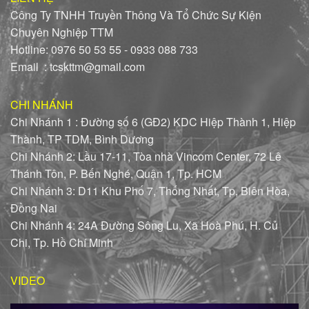
Công Ty TNHH Truyền Thông Và Tổ Chức Sự Kiện
Chuyên Nghiệp TTM
Hotline: 0976 50 53 55 - 0933 088 733
Email : tcskttm@gmail.com
CHI NHÁNH
Chi Nhánh 1 : Đường số 6 (GĐ2) KDC Hiệp Thành 1, Hiệp
Thành, TP TDM, Bình Dương
Chi Nhánh 2: Lầu 17-11, Tòa nhà Vincom Center, 72 Lê
Thánh Tôn, P. Bến Nghé, Quận 1, Tp. HCM
Chi Nhánh 3: D11 Khu Phố 7, Thống Nhất, Tp, Biên Hòa,
Đồng Nai
Chi Nhánh 4: 24A Đường Sông Lu, Xã Hoà Phú, H. Củ
Chi, Tp. Hồ Chí Minh
VIDEO