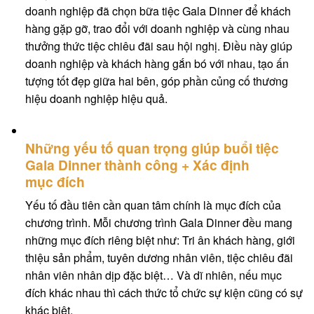
doanh nghiệp đã chọn bữa tiệc Gala Dinner để khách
hàng gặp gỡ, trao đổi với doanh nghiệp và cùng nhau
thưởng thức tiệc chiêu đãi sau hội nghị. Điều này giúp
doanh nghiệp và khách hàng gắn bó với nhau, tạo ấn
tượng tốt đẹp giữa hai bên, góp phần củng cố thương
hiệu doanh nghiệp hiệu quả.
Nh
ữ
ng y
ế
u t
ố
quan tr
ọ
ng giúp bu
ổ
i ti
ệ
c
Gala Dinner thành công
+ Xác
đị
nh
m
ụ
c
đ
í
ch
Yếu tố đầu tiên cần quan tâm chính là mục đích của
chương trình. Mỗi chương trình Gala Dinner đều mang
những mục đích riêng biệt như: Tri ân khách hàng, giới
thiệu sản phẩm, tuyên dương nhân viên, tiệc chiêu đãi
nhân viên nhân dịp đặc biệt… Và dĩ nhiên, nếu mục
đích khác nhau thì cách thức tổ chức sự kiện cũng có sự
khác biệt.