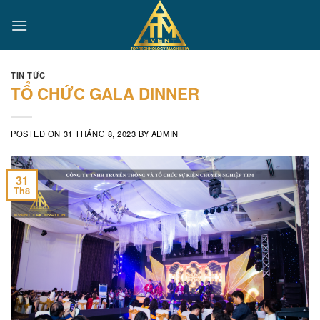
Skip
to
content
TIN TỨC
TỔ CHỨC GALA DINNER
POSTED ON
31 THÁNG 8, 2023
BY
ADMIN
31
Th8