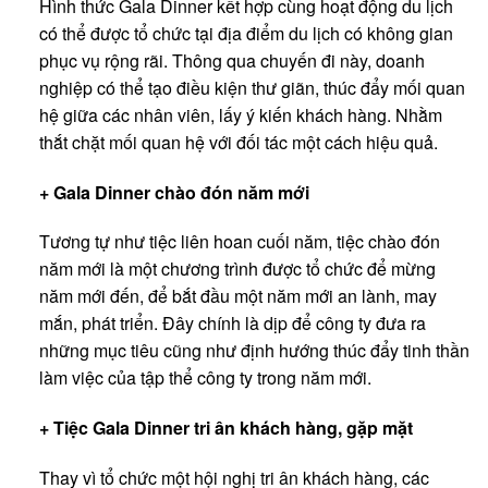
Hình thức Gala Dinner kết hợp cùng hoạt động du lịch
có thể được tổ chức tại địa điểm du lịch có không gian
phục vụ rộng rãi. Thông qua chuyến đi này, doanh
nghiệp có thể tạo điều kiện thư giãn, thúc đẩy mối quan
hệ giữa các nhân viên, lấy ý kiến khách hàng. Nhằm
thắt chặt mối quan hệ với đối tác một cách hiệu quả.
+ Gala Dinner chào
đ
ó
n n
ă
m m
ớ
i
Tương tự như tiệc liên hoan cuối năm, tiệc chào đón
năm mới là một chương trình được tổ chức để mừng
năm mới đến, để bắt đầu một năm mới an lành, may
mắn, phát triển. Đây chính là dịp để công ty đưa ra
những mục tiêu cũng như định hướng thúc đẩy tinh thần
làm việc của tập thể công ty trong năm mới.
+ Ti
ệ
c Gala Dinner tri
â
n kh
á
ch h
à
ng, g
ặ
p m
ặ
t
Thay vì tổ chức một hội nghị tri ân khách hàng, các