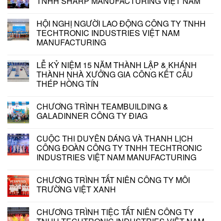
TNHH SHARP MANUFACTURING VIỆT NAM
HỘI NGHỊ NGƯỜI LAO ĐỘNG CÔNG TY TNHH
TECHTRONIC INDUSTRIES VIỆT NAM
MANUFACTURING
LỄ KỶ NIỆM 15 NĂM THÀNH LẬP & KHÁNH
THÀNH NHÀ XƯỞNG GIA CÔNG KẾT CẤU
THÉP HỒNG TÍN
CHƯƠNG TRÌNH TEAMBUILDING &
GALADINNER CÔNG TY ĐIAG
CUỘC THI DUYÊN DÁNG VÀ THANH LỊCH
CÔNG ĐOÀN CÔNG TY TNHH TECHTRONIC
INDUSTRIES VIỆT NAM MANUFACTURING
CHƯƠNG TRÌNH TẤT NIÊN CÔNG TY MÔI
TRƯỜNG VIỆT XANH
CHƯƠNG TRÌNH TIỆC TẤT NIÊN CÔNG TY