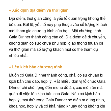
+ Xác
đị
nh
đị
a
đ
i
ể
m v
à
th
ờ
i gian
Địa điểm, thời gian cũng là yếu tố quan trọng không thể
bỏ qua. Bởi lẽ, yếu tố này phụ thuộc vào số lượng khách
mời tham gia chương trình của bạn. Một chương trình
Gala Dinner thành công cần có: Địa điểm dễ di chuyển,
không gian có sức chứa phù hợp, giao thông thuận lợi
và thời gian mà số lượng khách mời có thể tham dự
nhiều nhất.
+ Lên k
ị
ch b
ả
n ch
ươ
ng tr
ì
nh
Muốn có Gala Dinner thành công, phải có sự chuẩn bị
kịch bản chu đáo, hợp lý. Rất nhiều đơn vị tổ chức Gala
Dinner chỉ chú trọng đến menu đồ ăn, các món ăn mà
quên đi việc lên kịch bản cho Gala. Nếu có kịch bản
hợp lý, mọi thứ trong Gala Dinner sẽ diễn ra đúng nhịp,
khoa học, hợp lý và có khả năng khuấy động không khí