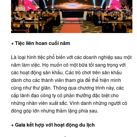
+ Ti
ệ
c li
ê
n hoan cu
ố
i n
ă
m
Là loại hình tiệc phổ biến với các doanh nghiệp sau một
năm làm việc. Họ muốn có một bữa tối sang trọng với
các hoạt động sân khấu. Các trò chơi trên sân khấu
dành cho các thành viên tham gia để thể hiện mình
cũng như thư giãn. Thông qua chương trình này, các
cấp lãnh đạo công ty có phần thưởng đặc biệt cho
những nhân viên xuất sắc. Vinh danh những người có
đóng góp lớn nhưng thầm lặng phía sau.
+ Gala k
ế
t h
ợ
p v
ớ
i ho
ạ
t
độ
ng du l
ị
ch