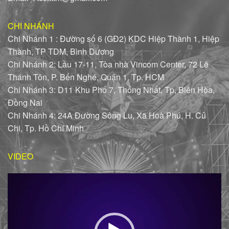
CHI NHÁNH
Chi Nhánh 1 : Đường số 6 (GĐ2) KDC Hiệp Thành 1, Hiệp
Thành, TP TDM, Bình Dương
Chi Nhánh 2: Lầu 17-11, Tòa nhà Vincom Center, 72 Lê
Thánh Tôn, P. Bến Nghé, Quận 1, Tp. HCM
Chi Nhánh 3: D11 Khu Phố 7, Thống Nhất, Tp, Biên Hòa,
Đồng Nai
Chi Nhánh 4: 24A Đường Sông Lu, Xã Hoà Phú, H. Củ
Chi, Tp. Hồ Chí Minh
VIDEO
Trình
chơi
Video