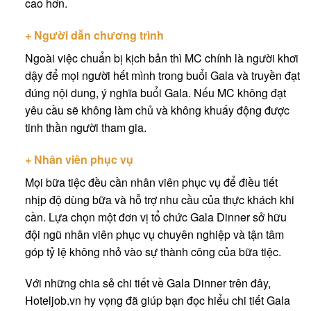
cao hơn.
+ Ng
ườ
i d
ẫ
n ch
ươ
ng tr
ì
nh
Ngoài việc chuẩn bị kịch bản thì MC chính là người khơi
dậy để mọi người hết mình trong buổi Gala và truyền đạt
đúng nội dung, ý nghĩa buổi Gala. Nếu MC không đạt
yêu cầu sẽ không làm chủ và không khuấy động được
tinh thần người tham gia.
+ Nhân viên ph
ụ
c v
ụ
Mọi bữa tiệc đều cần nhân viên phục vụ để điều tiết
nhịp độ dùng bữa và hỗ trợ nhu cầu của thực khách khi
cần. Lựa chọn một đơn vị tổ chức Gala Dinner sở hữu
đội ngũ nhân viên phục vụ chuyên nghiệp và tận tâm
góp tỷ lệ không nhỏ vào sự thành công của bữa tiệc.
Với những chia sẻ chi tiết về Gala Dinner trên đây,
Hoteljob.vn hy vọng đã giúp bạn đọc hiểu chi tiết Gala