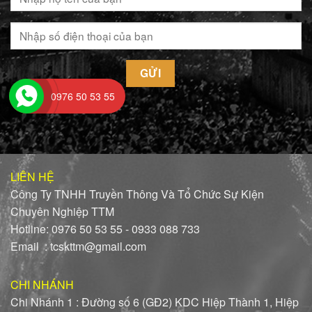
0976 50 53 55
LIÊN HỆ
Công Ty TNHH Truyền Thông Và Tổ Chức Sự Kiện
Chuyên Nghiệp TTM
Hotline: 0976 50 53 55 - 0933 088 733
Email : tcskttm@gmail.com
CHI NHÁNH
Chi Nhánh 1 : Đường số 6 (GĐ2) KDC Hiệp Thành 1, Hiệp