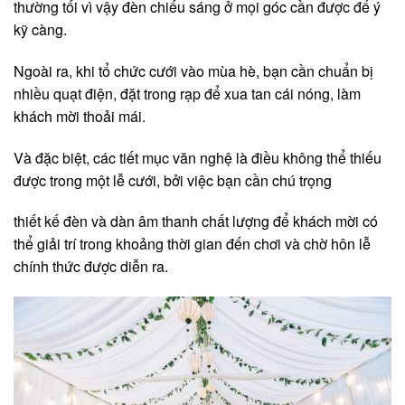
thường tối vì vậy đèn chiếu sáng ở mọi góc cần được để ý
kỹ càng.
Ngoài ra, khi tổ chức cưới vào mùa hè, bạn cần chuẩn bị
nhiều quạt điện, đặt trong rạp để xua tan cái nóng, làm
khách mời thoải mái.
Và đặc biệt, các tiết mục văn nghệ là điều không thể thiếu
được trong một lễ cưới, bởi việc bạn cần chú trọng
thiết kế đèn và dàn âm thanh chất lượng để khách mời có
thể giải trí trong khoảng thời gian đến chơi và chờ hôn lễ
chính thức được diễn ra.