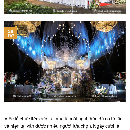
28
Th7
Việc tổ chức tiệc cưới tại nhà là một nghi thức đã có từ lâu
và hiện tại vẫn được nhiều người lựa chọn. Ngày cưới là