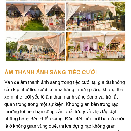
ÂM THANH ÁNH SÁNG TIỆC CƯỚI
Vấn đề âm thanh ánh sáng trong tiệc cưới tại gia dù không
cần kíp như tiệc cưới tại nhà hàng, nhưng cũng không thể
xem nhẹ, bởi yếu tố âm thanh ánh sáng đóng vai trò rất
quan trọng trong một sự kiện. Không gian bên trong rạp
thường tối nên bạn cũng cần phải lưu ý về việc lắp đặt
những bóng đèn chiếu sáng. Đặc biệt, nếu nơi bạn tổ chức
là ở không gian vùng quê, thì khi dựng rạp không gian