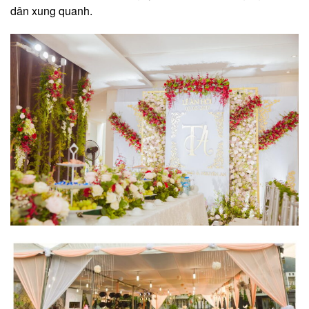
dân xung quanh.