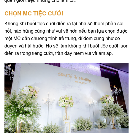
CHỌN MC TIỆC CƯỚI
Không khí buổi tiệc cưới diễn ra tại nhà sẽ thêm phần sôi
nỗi, hào hứng cũng như vui vẽ hơn nếu bạn lựa chọn được
một MC dẫn chương trình trẻ trung, dí dõm cũng như có
duyên và hài hước. Họ sẽ làm không khí buổi tiệc cưới luôn
diễn ra trong tiếng cười, tràn đầy niềm vui và ấm áp.