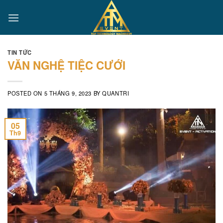
Skip
to
content
TIN TỨC
VĂN NGHỆ TIỆC CƯỚI
POSTED ON
5 THÁNG 9, 2023
BY
QUANTRI
05
Th9