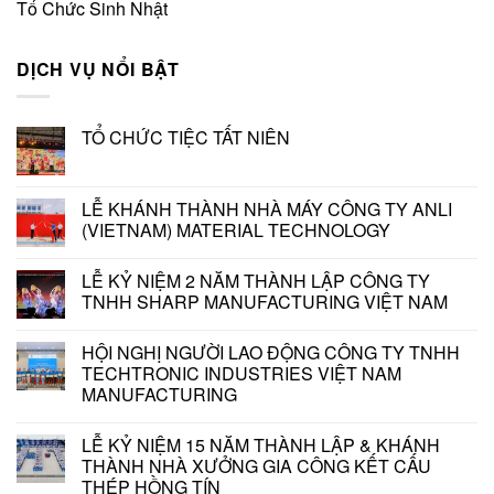
Tổ Chức Sinh Nhật
DỊCH VỤ NỔI BẬT
TỔ CHỨC TIỆC TẤT NIÊN
LỄ KHÁNH THÀNH NHÀ MÁY CÔNG TY ANLI
(VIETNAM) MATERIAL TECHNOLOGY
LỄ KỶ NIỆM 2 NĂM THÀNH LẬP CÔNG TY
TNHH SHARP MANUFACTURING VIỆT NAM
HỘI NGHỊ NGƯỜI LAO ĐỘNG CÔNG TY TNHH
TECHTRONIC INDUSTRIES VIỆT NAM
MANUFACTURING
LỄ KỶ NIỆM 15 NĂM THÀNH LẬP & KHÁNH
THÀNH NHÀ XƯỞNG GIA CÔNG KẾT CẤU
THÉP HỒNG TÍN