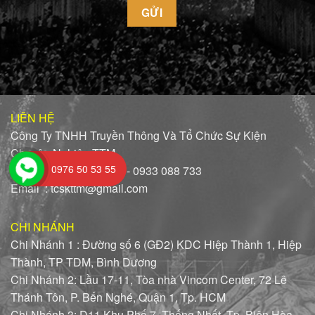
LIÊN HỆ
Công Ty TNHH Truyền Thông Và Tổ Chức Sự Kiện
Chuyên Nghiệp TTM
0976 50 53 55
Hotline: 0976 50 53 55 - 0933 088 733
Email : tcskttm@gmail.com
CHI NHÁNH
Chi Nhánh 1 : Đường số 6 (GĐ2) KDC Hiệp Thành 1, Hiệp
Thành, TP TDM, Bình Dương
Chi Nhánh 2: Lầu 17-11, Tòa nhà Vincom Center, 72 Lê
Thánh Tôn, P. Bến Nghé, Quận 1, Tp. HCM
Chi Nhánh 3: D11 Khu Phố 7, Thống Nhất, Tp, Biên Hòa,