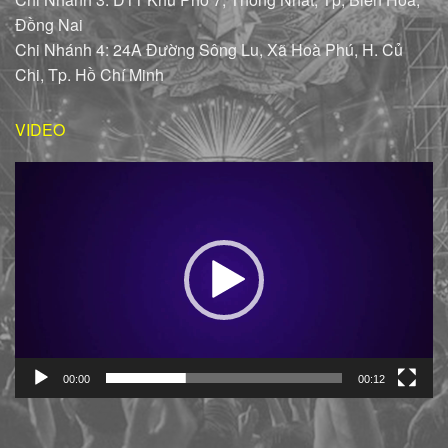
Đồng Nai
Chi Nhánh 4: 24A Đường Sông Lu, Xã Hoà Phú, H. Củ
Chi, Tp. Hồ Chí Minh
VIDEO
Trình
chơi
Video
00:00
00:12