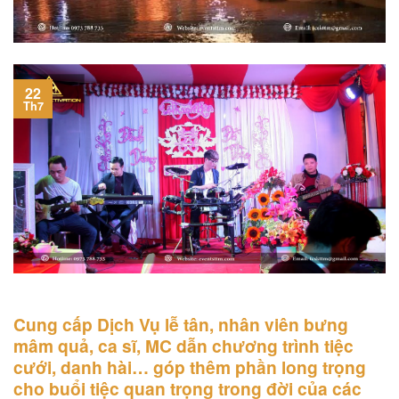
22
Th7
Cung cấp Dịch Vụ lễ tân, nhân viên bưng
mâm quả, ca sĩ, MC dẫn chương trình tiệc
cưới, danh hài… góp thêm phần long trọng
cho buổi tiệc quan trọng trong đời của các