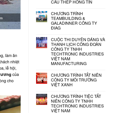
CẤU THÉP HỒNG TÍN
CHƯƠNG TRÌNH
TEAMBUILDING &
GALADINNER CÔNG TY
ĐIAG
CUỘC THI DUYÊN DÁNG VÀ
THANH LỊCH CÔNG ĐOÀN
CÔNG TY TNHH
TECHTRONIC INDUSTRIES
g, làm ăn
VIỆT NAM
khách nhiệt
MANUFACTURING
a, lễ hội,
trương
của
CHƯƠNG TRÌNH TẤT NIÊN
CÔNG TY MÔI TRƯỜNG
lòng cho
VIỆT XANH
CHƯƠNG TRÌNH TIỆC TẤT
NIÊN CÔNG TY TNHH
TECHTRONIC INDUSTRIES
VIỆT NAM