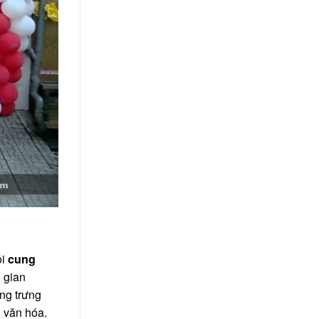
ôi
cung
 gian
ợng trưng
, văn hóa.