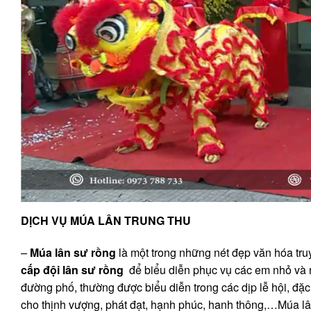
DỊCH VỤ MÚA LÂN TRUNG THU
–
Múa lân sư rồng
là một trong những nét đẹp văn hóa truy
cấp đội lân sư rồng
để biểu diễn phục vụ các em nhỏ và n
đường phố, thường được biểu diễn trong các dịp lễ hội, đặc
cho thịnh vượng, phát đạt, hạnh phúc, hanh thông,…Múa lân 