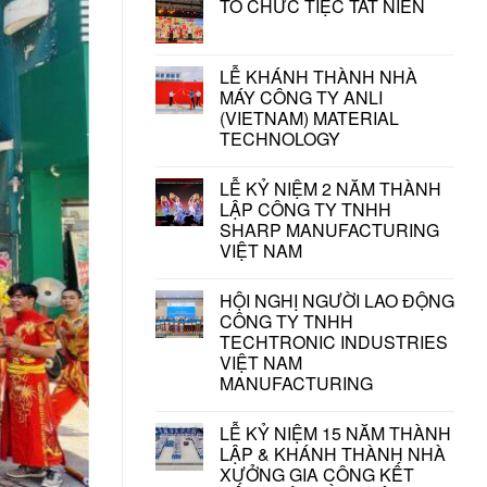
TỔ CHỨC TIỆC TẤT NIÊN
LỄ KHÁNH THÀNH NHÀ
MÁY CÔNG TY ANLI
(VIETNAM) MATERIAL
TECHNOLOGY
LỄ KỶ NIỆM 2 NĂM THÀNH
LẬP CÔNG TY TNHH
SHARP MANUFACTURING
VIỆT NAM
HỘI NGHỊ NGƯỜI LAO ĐỘNG
CÔNG TY TNHH
TECHTRONIC INDUSTRIES
VIỆT NAM
MANUFACTURING
LỄ KỶ NIỆM 15 NĂM THÀNH
LẬP & KHÁNH THÀNH NHÀ
XƯỞNG GIA CÔNG KẾT