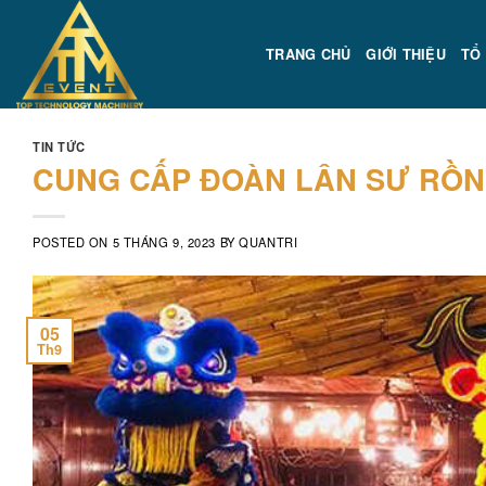
Skip
to
TRANG CHỦ
GIỚI THIỆU
TỔ
content
TIN TỨC
CUNG CẤP ĐOÀN LÂN SƯ RỒ
POSTED ON
5 THÁNG 9, 2023
BY
QUANTRI
05
Th9