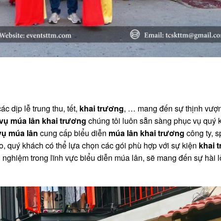
c dịp lễ trung thu, tết,
khai trương
, … mang đến sự thịnh vượn
 vụ múa lân khai trương
chúng tôi luôn sẵn sàng phục vụ quý 
vụ múa lân
cung cấp biểu diễn
múa lân khai
trương
công ty, sp
o, quý khách có thể lựa chọn các gói phù hợp với sự kiện
khai 
 nghiệm trong lĩnh vực biểu diễn múa lân, sẽ mang đến sự hài 