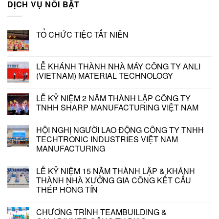
DỊCH VỤ NỔI BẬT
TỔ CHỨC TIỆC TẤT NIÊN
LỄ KHÁNH THÀNH NHÀ MÁY CÔNG TY ANLI
(VIETNAM) MATERIAL TECHNOLOGY
LỄ KỶ NIỆM 2 NĂM THÀNH LẬP CÔNG TY
TNHH SHARP MANUFACTURING VIỆT NAM
HỘI NGHỊ NGƯỜI LAO ĐỘNG CÔNG TY TNHH
TECHTRONIC INDUSTRIES VIỆT NAM
MANUFACTURING
LỄ KỶ NIỆM 15 NĂM THÀNH LẬP & KHÁNH
THÀNH NHÀ XƯỞNG GIA CÔNG KẾT CẤU
THÉP HỒNG TÍN
CHƯƠNG TRÌNH TEAMBUILDING &