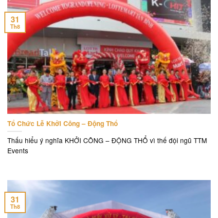
31
Th8
Tổ Chức Lễ Khởi Công – Động Thổ
Thấu hiểu ý nghĩa KHỞI CÔNG – ĐỘNG THỔ vì thế đội ngũ TTM
Events
31
Th8