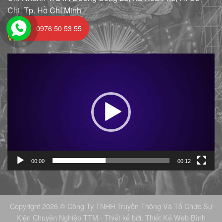
Chi, Tp. Hồ Chí Minh
0976 50 53 55
VIDEO
Trình
chơi
Video
00:00
00:12
Copyright 2026 © Công Ty TNHH Truyền Thông Và Tổ Chức Sự
Kiện Chuyên Nghiệp TTM - Thiết kế bởi:
Thiết Kế Web Bình