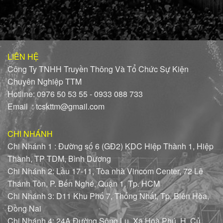
LIÊN HỆ
Công Ty TNHH Truyền Thông Và Tổ Chức Sự Kiện
Chuyên Nghiệp TTM
Hotline: 0976 50 53 55 - 0933 088 733
Email : tcskttm@gmail.com
CHI NHÁNH
Chi Nhánh 1 : Đường số 6 (GĐ2) KDC Hiệp Thành 1, Hiệp
Thành, TP TDM, Bình Dương
Chi Nhánh 2: Lầu 17-11, Tòa nhà Vincom Center, 72 Lê
Thánh Tôn, P. Bến Nghé, Quận 1, Tp. HCM
Chi Nhánh 3: D11 Khu Phố 7, Thống Nhất, Tp, Biên Hòa,
Đồng Nai
Chi Nhánh 4: 24A Đường Sông Lu, Xã Hoà Phú, H. Củ